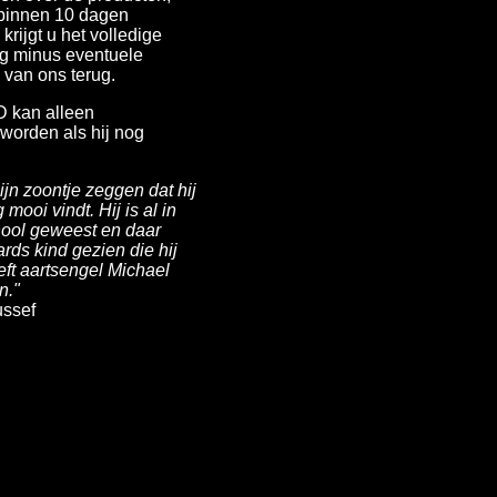
binnen 10 dagen
krijgt u het volledige
g minus eventuele
van ons terug.
 kan alleen
worden als hij nog
ijn zoontje zeggen dat hij
mooi vindt. Hij is al in
ool geweest en daar
ards kind gezien die hij
eeft aartsengel Michael
n."
ussef