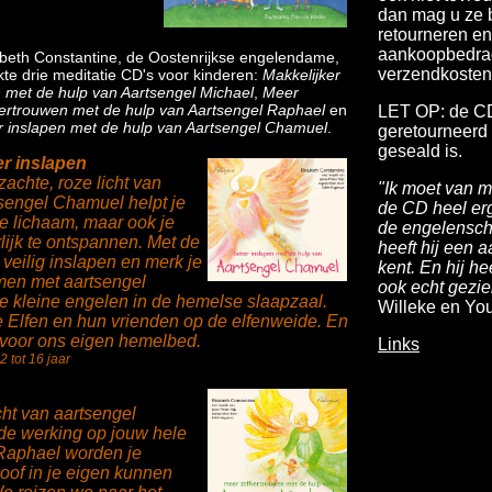
dan mag u ze 
retourneren en 
aankoopbedra
abeth Constantine, de Oostenrijkse engelendame,
verzendkosten 
te drie meditatie CD's voor kinderen:
Makkelijker
n met de hulp van Aartsengel Michael
,
Meer
vertrouwen met de hulp van Aartsengel Raphael
en
LET OP: de CD
r inslapen met de hulp van Aartsengel Chamuel
.
geretourneerd 
geseald is.
er inslapen
zachte, roze licht van
"Ik moet van m
sengel Chamuel helpt je
de CD heel erg 
e lichaam, maar ook je
de engelensch
lijk te ontspannen. Met de
heeft hij een a
veilig inslapen en merk je
kent. En hij h
amen met aartsengel
ook echt gezie
kleine engelen in de hemelse slaapzaal.
Willeke en Yo
 Elfen en hun vrienden op de elfenweide. En
voor ons eigen hemelbed.
Links
2 tot 16 jaar
icht van aartsengel
de werking op jouw hele
Raphael worden je
loof in je eigen kunnen