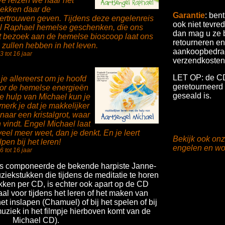
We reizen we naar het
dekken daar de
Garantie
: ben
fvertrouwen geven. Tijdens deze engelenreis
ook niet tevre
el Raphael hemelse geschenken, die ons
dan mag u ze 
t bezoek aan de hemelse bioscoop laat ons
retourneren en 
 zullen hebben in het leven.
aankoopbedra
3 tot 16 jaar
verzendkosten 
LET OP: de CD
je allereerst om je hoofd
geretourneerd 
oor de hemelse energieën
geseald is.
de hulp van Michael kun je
merk je dat je makkelijker
 naar een kristalgrot, waar
 vindt. Engel Michael laat
veel meer weet, dan je denkt. En je leert
Bekijk ook on
pen bij het leren!
engelen en wo
6 tot 16 jaar
's componeerde de bekende harpiste Janne-
uziekstukken die tijdens de meditatie te horen
ukken per CD, is echter ook apart op de CD
l voor tijdens het leren of het maken van
et inslapen (Chamuel) of bij het spelen of bij
uziek in het filmpje hierboven komt van de
Michael CD).