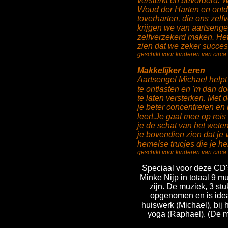
versterkt en bevorderd. 
Woud der Harten en ont
toverharten, die ons zel
krijgen we van aartseng
zelfverzekerd maken. He
zien dat we zeker succes
geschikt voor kinderen van circa 
Makkelijker Leren
Aartsengel Michael helpt 
te ontlasten en 'm dan d
te laten versterken. Met 
je beter concentreren en 
leert.Je gaat mee op reis
je de schat van het weten
je bovendien zien dat je 
hemelse trucjes die je hel
geschikt voor kinderen van circa 
Speciaal voor deze CD
Minke Nijp in totaal 9 m
zijn. De muziek, 3 st
opgenomen en is ideaa
huiswerk (Michael), bij h
yoga (Raphael). (De m