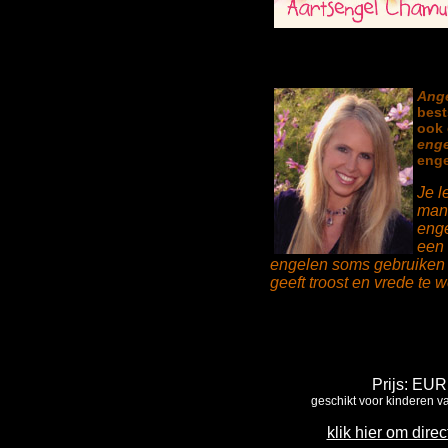
Ange
best
ook 
enge
enge
Je l
mani
enge
een 
engelen soms gebruiken om
geeft troost en vrede te w
Prijs: EUR
geschikt voor kinderen van
klik hier om direc