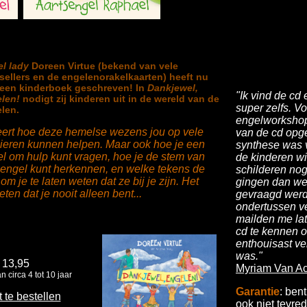
l lady
Doreen Virtue (bekend van vele
sellers en de engelenorakelkaarten) heeft nu
een kinderboek geschreven! In
Dankjewel,
"Ik vind de cd 
len!
nodigt zij kinderen uit in de wereld van de
super zelfs. V
len.
engelworkshop
eert hoe deze hemelse wezens jou op vele
van de cd opg
eren kunnen helpen. Maar ook hoe je een
synthese was 
l om hulp kunt vragen, hoe je de stem van
de kinderen wi
engel kunt herkennen, en welke tekens de
schilderen no
 je te laten weten dat ze bij je zijn. Het
gingen dan wel
eten dat je nooit alleen bent...
gevraagd werd
ondertussen v
mailden me la
cd te kennen 
enthouisast ve
was."
 13,95
Myriam Van Ac
 circa 4 tot 10 jaar
Garantie
: ben
t te bestellen
ook niet tevre