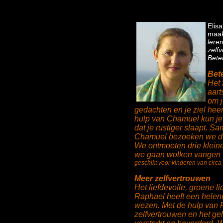
Elis
maak
lere
zelf
Bete
Bet
Het 
aart
om j
gedachten en je ziel heer
hulp van Chamuel kun je 
dat je rustiger slaapt. S
Chamuel bezoeken we de 
We ontmoeten drie kleine
we gaan wolken vangen 
geschikt voor kinderen van circa 
Meer zelfvertrouwen
Het liefdevolle, groene l
Raphael heeft een helen
wezen. Met de hulp van 
zelfvertrouwen en het ge