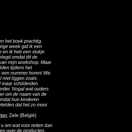
en het boek prachtig,
orige week gaf ik een
 en ik heb een stukje
elegd omdat dit de
van mijn workshop. Maar
lden tijdens het
g een nummer horen! We
 niet liggen zoals
 maar schilderden
erder. Nogal wat ouders
ter om de naam van de
omdat hun kinderen
rtelden dat het zo mooi
ker
, Zele (België)
t u om wat voor reden dan
den over de producten,