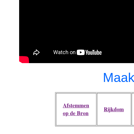
Maak
Afstemmen
Rijkdom
op de Bron