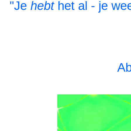
"Je
hebt
het al - je we
A