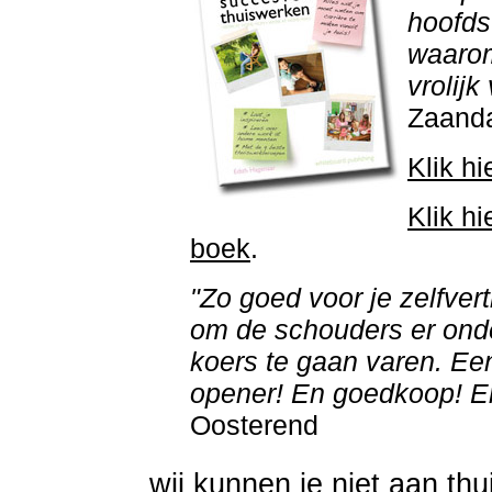
hoofds
waarom
vrolijk
Zaand
Klik hi
Klik hi
boek
.
"Zo goed voor je zelfvertr
om de schouders er onde
koers te gaan varen. Ee
opener! En goedkoop! E
Oosterend
wij kunnen je niet aan thu