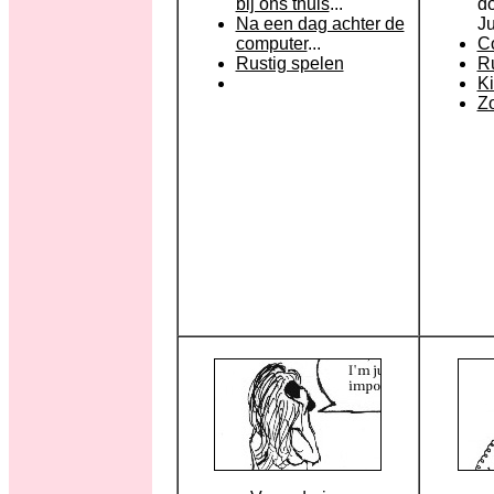
bij ons thuis
...
do
Na een dag achter de
Ju
computer
...
C
Rustig spelen
R
Ki
Z