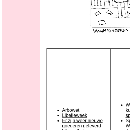
W
Arbowet
ku
Libelleweek
s
Er zijn weer nieuwe
Sp
goederen geleverd
W