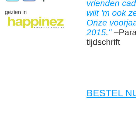
vrienden cad
wilt 'm ook z
gezien in
Onze voorjaa
2015."
–Para
tijdschrift
BESTEL NU