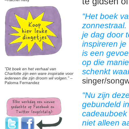
te gidsen of
"Het boek va
zonnestraal.
je dag door 
inspireren je
is een gevoe
op die manie
"Dit boek en het verhaal van
schenkt waar
Charlotte zijn een ware inspiratie voor
iedereen die zijn droom wil volgen."
–
singer/songwr
Paloma Fernandez
"Nu zijn deze
gebundeld in
cadeauboek -
niet alleen a