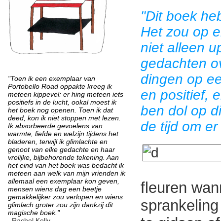
"Dit boek heb
Het zou op el
niet alleen u
gedachten ov
dingen op ee
"Toen ik een exemplaar van
Portobello Road oppakte kreeg ik
en positief, 
meteen kippevel: er hing meteen iets
positiefs in de lucht, ookal moest ik
ben dol op di
het boek nog openen. Toen ik dat
deed, kon ik niet stoppen met lezen.
de tijd om er
Ik absorbeerde gevoelens van
warmte, liefde en welzijn tijdens het
bladeren, terwijl ik glimlachte en
genoot van elke gedachte en haar
vrolijke, bijbehorende tekening. Aan
het eind van het boek was bedacht ik
meteen aan welk van mijn vrienden ik
allemaal een exemplaar kon geven,
fleuren wan
mensen wiens dag een beetje
gemakkelijker zou verlopen en wiens
sprankeling
glimlach groter zou zijn dankzij dit
magische boek."
–Rachel Kelly