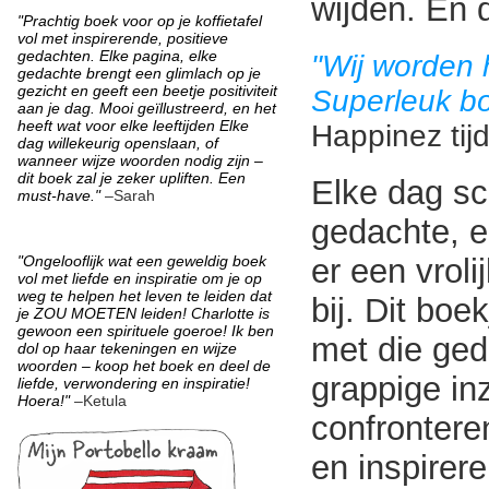
wijden. En 
"Prachtig boek voor op je koffietafel
vol met inspirerende, positieve
gedachten. Elke pagina, elke
"Wij worden h
gedachte brengt een glimlach op je
gezicht en geeft een beetje positiviteit
Superleuk bo
aan je dag. Mooi geïllustreerd, en het
heeft wat voor elke leeftijden Elke
Happinez tijd
dag willekeurig openslaan, of
wanneer wijze woorden nodig zijn –
dit boek zal je zeker upliften. Een
Elke dag sch
must-have."
–Sarah
gedachte, 
"Ongelooflijk wat een geweldig boek
er een vrolij
vol met liefde en inspiratie om je op
weg te helpen het leven te leiden dat
bij. Dit boek
je ZOU MOETEN leiden! Charlotte is
gewoon een spirituele goeroe! Ik ben
met die ged
dol op haar tekeningen en wijze
woorden – koop het boek en deel de
grappige in
liefde, verwondering en inspiratie!
Hoera!"
–Ketula
confrontere
en inspirer