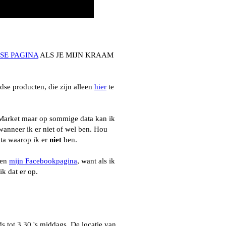
SE PAGINA
ALS JE MIJN KRAAM
se producten, die zijn alleen
hier
te
 Market maar op sommige data kan ik
wanneer ik er niet of wel ben. Hou
ata waarop ik er
niet
ben.
ven
mijn Facebookpagina
, want als ik
k dat er op.
s tot 3.30 's middags. De locatie van