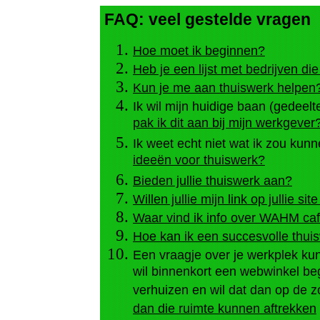
FAQ: veel gestelde vragen
Hoe moet ik beginnen?
Heb je een lijst met bedrijven d
Kun je me aan thuiswerk helpen
Ik wil mijn huidige baan (gedeelt
pak ik dit aan bij mijn werkgever
Ik weet echt niet wat ik zou kun
ideeën voor thuiswerk?
Bieden jullie thuiswerk aan?
Willen jullie mijn link op jullie sit
Waar vind ik info over WAHM caf
Hoe kan ik een succesvolle thu
Een vraagje over je werkplek kunn
wil binnenkort een webwinkel be
verhuizen en wil dat dan op de
dan die ruimte kunnen aftrekken