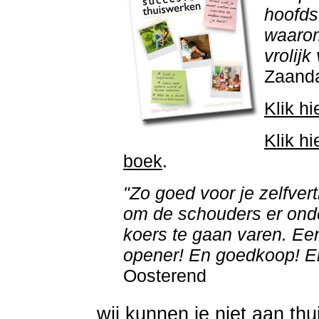
hoofds
waarom
vrolijk
Zaand
Klik hi
Klik hi
boek
.
"Zo goed voor je zelfvertr
om de schouders er onde
koers te gaan varen. Ee
opener! En goedkoop! E
Oosterend
wij kunnen je niet aan thu