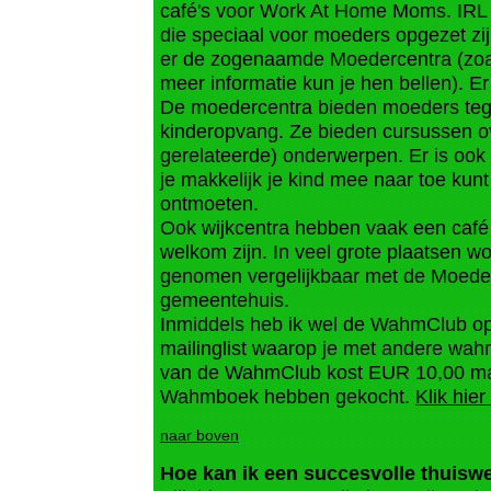
café's voor Work At Home Moms. IRL is
die speciaal voor moeders opgezet zijn.
er de zogenaamde Moedercentra (zoa
meer informatie kun je hen bellen). Er
De moedercentra bieden moeders tege
kinderopvang. Ze bieden cursussen ov
gerelateerde) onderwerpen. Er is ook
je makkelijk je kind mee naar toe ku
ontmoeten.
Ook wijkcentra hebben vaak een caf
welkom zijn. In veel grote plaatsen w
genomen vergelijkbaar met de Moederc
gemeentehuis.
Inmiddels heb ik wel de WahmClub op
mailinglist waarop je met andere wa
van de WahmClub kost EUR 10,00 maar
Wahmboek hebben gekocht.
Klik hie
naar boven
Hoe kan ik een succesvolle thuis